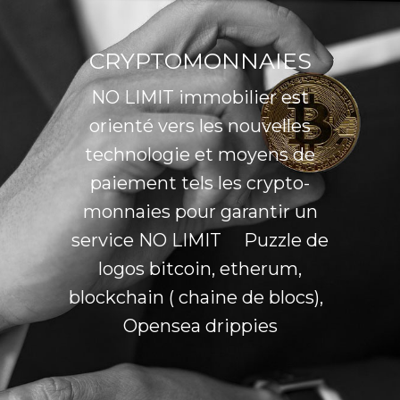
CRYPTOMONNAIES
NO LIMIT immobilier est
orienté vers les nouvelles
technologie et moyens de
paiement tels les crypto-
monnaies pour garantir un
service NO LIMIT Puzzle de
logos bitcoin, etherum,
blockchain ( chaine de blocs),
Opensea drippies